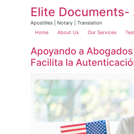
Elite Documents- 
Apostilles | Notary | Translation
Home
About Us
Our Services
Tes
Apoyando a Abogados e
Facilita la Autenticac