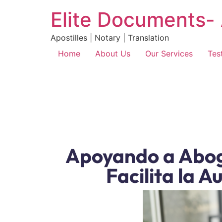
Elite Documents- 
Apostilles | Notary | Translation
Home
About Us
Our Services
Tes
Apoyando a Abog
Facilita la 